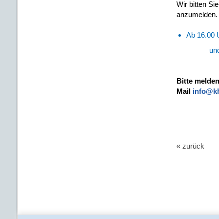
Wir bitten Si
anzumelden.
Ab 16.00 
und
Bitte melden
Mail
info@k
« zurück