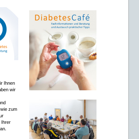
ir Ihnen
aben wir
und
, wie zum
ur
 Ihrer
an.