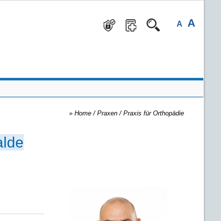
A
A
»
Home
/ Praxen
/
Praxis für Orthopädie
alde