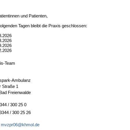
tientinnen und Patienten,
folgenden Tagen bleibt die Praxis geschlossen:
8.2026
8.2026
9.2026
2.2026
xis-Team
spark-Ambulanz
r Straße 1
Bad Freienwalde
3344 / 300 25 0
3344 / 300 25 26
:
mvzpr06@khmol.de