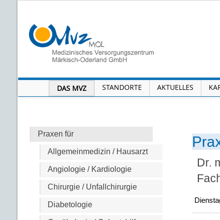
STANDORTE
AKTUELLES
KA
DAS MVZ
Praxen für
Prax
Allgemeinmedizin / Hausarzt
Dr. 
Angiologie / Kardiologie
Fach
Chirurgie / Unfallchirurgie
Diensta
Diabetologie