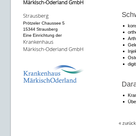
Märkisch-Oderland GmbH
Schw
Strausberg
Prötzeler Chaussee 5
kon
15344 Strausberg
orth
Eine Einrichtung der
Art
Krankenhaus
Gel
Märkisch-Oderland GmbH
Inje
Ost
digi
Dara
Kra
Übe
« zurück