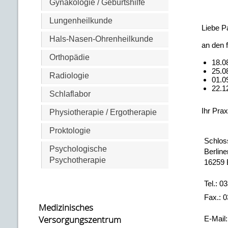
Gynäkologie / Geburtshilfe
Lungenheilkunde
Liebe Pa
Hals-Nasen-Ohrenheilkunde
an den 
Orthopädie
18.0
25.0
Radiologie
01.0
22.1
Schlaflabor
Ihr Pra
Physiotherapie / Ergotherapie
Proktologie
Schlos
Psychologische
Berline
Psychotherapie
16259 
Tel.: 0
Fax.: 0
Medizinisches
Versorgungszentrum
E-Mail