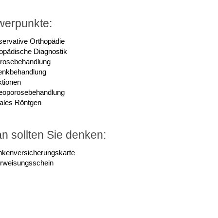
erpunkte:
servative Orthopädie
opädische Diagnostik
hrosebehandlung
enkbehandlung
ktionen
eoporosebehandlung
tales Röntgen
n sollten Sie denken:
nkenversicherungskarte
rweisungsschein